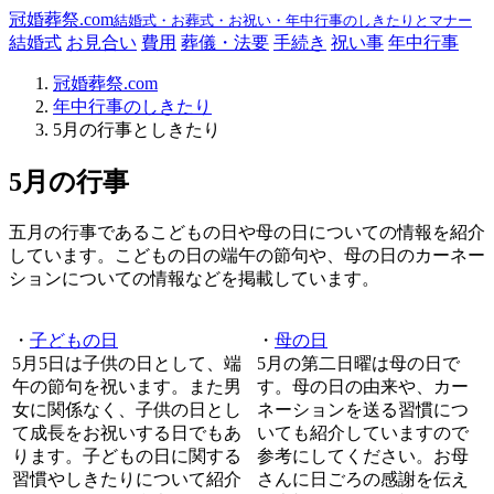
冠婚葬祭.com
結婚式・お葬式・お祝い・年中行事のしきたりとマナー
結婚式
お見合い
費用
葬儀・法要
手続き
祝い事
年中行事
冠婚葬祭.com
年中行事のしきたり
5月の行事としきたり
5月の行事
五月の行事であるこどもの日や母の日についての情報を紹介
しています。こどもの日の端午の節句や、母の日のカーネー
ションについての情報などを掲載しています。
・
子どもの日
・
母の日
5月5日は子供の日として、端
5月の第二日曜は母の日で
午の節句を祝います。また男
す。母の日の由来や、カー
女に関係なく、子供の日とし
ネーションを送る習慣につ
て成長をお祝いする日でもあ
いても紹介していますので
ります。子どもの日に関する
参考にしてください。お母
習慣やしきたりについて紹介
さんに日ごろの感謝を伝え